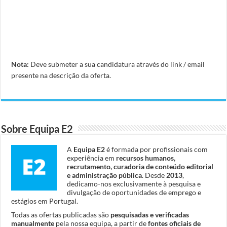
Nota:
Deve submeter a sua candidatura através do link / email
presente na descrição da oferta.
Sobre Equipa E2
A
Equipa E2
é formada por profissionais com
experiência em
recursos humanos,
recrutamento, curadoria de conteúdo editorial
e administração pública
. Desde
2013
,
dedicamo-nos exclusivamente à pesquisa e
divulgação de oportunidades de emprego e
estágios em Portugal.
Todas as ofertas publicadas são
pesquisadas e verificadas
manualmente
pela nossa equipa, a partir de
fontes oficiais de