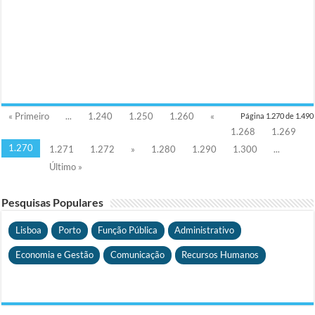
« Primeiro
...
1.240
1.250
1.260
«
Página 1.270 de 1.490
1.268
1.269
1.270
1.271
1.272
»
1.280
1.290
1.300
...
Último »
Pesquisas Populares
Lisboa
Porto
Função Pública
Administrativo
Economia e Gestão
Comunicação
Recursos Humanos