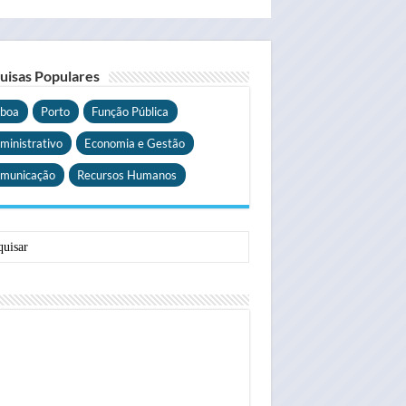
uisas Populares
sboa
Porto
Função Pública
ministrativo
Economia e Gestão
municação
Recursos Humanos