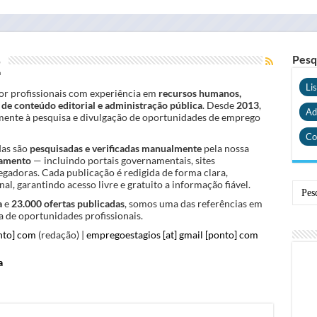
2
Pesq
Li
r profissionais com experiência em
recursos humanos,
de conteúdo editorial e administração pública
. Desde
2013
,
Ad
ente à pesquisa e divulgação de oportunidades de emprego
Co
das são
pesquisadas e verificadas manualmente
pela nossa
tamento
— incluindo portais governamentais, sites
egadoras. Cada publicação é redigida de forma clara,
al, garantindo acesso livre e gratuito a informação fiável.
a
e
23.000 ofertas publicadas
, somos uma das referências em
 de oportunidades profissionais.
nto] com
(redação) |
empregoestagios [at] gmail [ponto] com
a