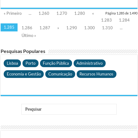
« Primeiro
...
1.260
1.270
1.280
«
Página 1.285 de 1.490
1.283
1.284
1.285
1.286
1.287
»
1.290
1.300
1.310
...
Último »
Pesquisas Populares
Lisboa
Porto
Função Pública
Administrativo
Economia e Gestão
Comunicação
Recursos Humanos