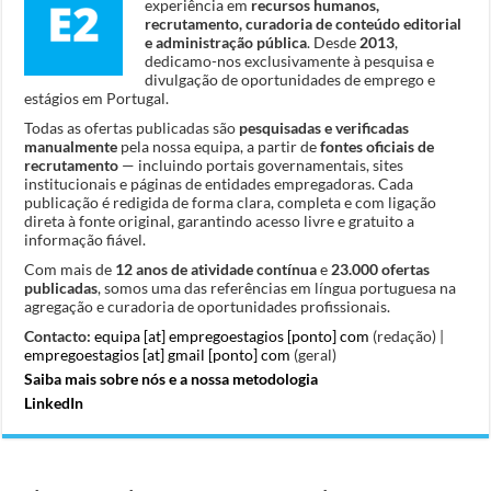
experiência em
recursos humanos,
recrutamento, curadoria de conteúdo editorial
e administração pública
. Desde
2013
,
dedicamo-nos exclusivamente à pesquisa e
divulgação de oportunidades de emprego e
estágios em Portugal.
Todas as ofertas publicadas são
pesquisadas e verificadas
manualmente
pela nossa equipa, a partir de
fontes oficiais de
recrutamento
— incluindo portais governamentais, sites
institucionais e páginas de entidades empregadoras. Cada
publicação é redigida de forma clara, completa e com ligação
direta à fonte original, garantindo acesso livre e gratuito a
informação fiável.
Com mais de
12 anos de atividade contínua
e
23.000 ofertas
publicadas
, somos uma das referências em língua portuguesa na
agregação e curadoria de oportunidades profissionais.
Contacto:
equipa [at] empregoestagios [ponto] com
(redação) |
empregoestagios [at] gmail [ponto] com
(geral)
Saiba mais sobre nós e a nossa metodologia
LinkedIn