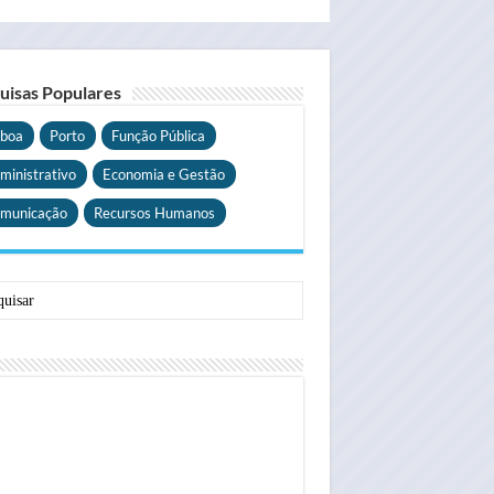
uisas Populares
sboa
Porto
Função Pública
ministrativo
Economia e Gestão
municação
Recursos Humanos