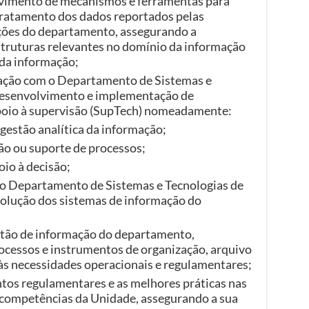
lvimento de mecanismos e ferramentas para
 tratamento dos dados reportados pelas
nções do departamento, assegurando a
struturas relevantes no domínio da informação
 da informação;
lação com o Departamento de Sistemas e
desenvolvimento e implementação de
poio à supervisão (SupTech) nomeadamente:
estão analítica da informação;
o ou suporte de processos;
io à decisão;
 o Departamento de Sistemas e Tecnologias de
olução dos sistemas de informação do
stão de informação do departamento,
ocessos e instrumentos de organização, arquivo
às necessidades operacionais e regulamentares;
os regulamentares e as melhores práticas nas
 competências da Unidade, assegurando a sua