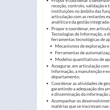
Propor e coordenar o desenvo
receção, controlo, validação e
instituições no âmbito das fu
articulação com as restantes e
analítica e da gestão integrada
Propor e coordenar, em articu
Tecnologias de Informação, o 
ferramentas tecnológicas de a
Mecanismos de exploração e g
Ferramentas de automatizaçã
Modelos quantitativos de apo
Assegurar, em articulação com
Informação, a manutenção e ev
departamento;
Coordenar as atividades de ge
garantindo a adequação dos pr
e disseminação da informação 
Acompanhar os desenvolviment
matérias que se inscrevam nas