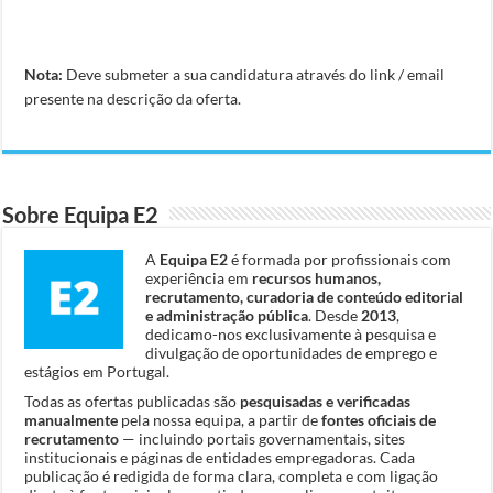
Nota:
Deve submeter a sua candidatura através do link / email
presente na descrição da oferta.
Sobre Equipa E2
A
Equipa E2
é formada por profissionais com
experiência em
recursos humanos,
recrutamento, curadoria de conteúdo editorial
e administração pública
. Desde
2013
,
dedicamo-nos exclusivamente à pesquisa e
divulgação de oportunidades de emprego e
estágios em Portugal.
Todas as ofertas publicadas são
pesquisadas e verificadas
manualmente
pela nossa equipa, a partir de
fontes oficiais de
recrutamento
— incluindo portais governamentais, sites
institucionais e páginas de entidades empregadoras. Cada
publicação é redigida de forma clara, completa e com ligação