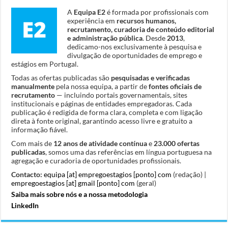
A
Equipa E2
é formada por profissionais com
experiência em
recursos humanos,
recrutamento, curadoria de conteúdo editorial
e administração pública
. Desde
2013
,
dedicamo-nos exclusivamente à pesquisa e
divulgação de oportunidades de emprego e
estágios em Portugal.
Todas as ofertas publicadas são
pesquisadas e verificadas
manualmente
pela nossa equipa, a partir de
fontes oficiais de
recrutamento
— incluindo portais governamentais, sites
institucionais e páginas de entidades empregadoras. Cada
publicação é redigida de forma clara, completa e com ligação
direta à fonte original, garantindo acesso livre e gratuito a
informação fiável.
Com mais de
12 anos de atividade contínua
e
23.000 ofertas
publicadas
, somos uma das referências em língua portuguesa na
agregação e curadoria de oportunidades profissionais.
Contacto:
equipa [at] empregoestagios [ponto] com
(redação) |
empregoestagios [at] gmail [ponto] com
(geral)
Saiba mais sobre nós e a nossa metodologia
LinkedIn