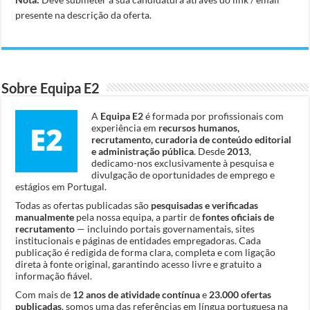
presente na descrição da oferta.
Sobre Equipa E2
A
Equipa E2
é formada por profissionais com
experiência em
recursos humanos,
recrutamento, curadoria de conteúdo editorial
e administração pública
. Desde
2013
,
dedicamo-nos exclusivamente à pesquisa e
divulgação de oportunidades de emprego e
estágios em Portugal.
Todas as ofertas publicadas são
pesquisadas e verificadas
manualmente
pela nossa equipa, a partir de
fontes oficiais de
recrutamento
— incluindo portais governamentais, sites
institucionais e páginas de entidades empregadoras. Cada
publicação é redigida de forma clara, completa e com ligação
direta à fonte original, garantindo acesso livre e gratuito a
informação fiável.
Com mais de
12 anos de atividade contínua
e
23.000 ofertas
publicadas
, somos uma das referências em língua portuguesa na