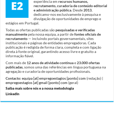
experiência em
recursos humanos,
recrutamento, curadoria de conteúdo editorial
e administração pública
. Desde
2013
,
dedicamo-nos exclusivamente à pesquisa e
divulgação de oportunidades de emprego e
estágios em Portugal.
Todas as ofertas publicadas são
pesquisadas e verificadas
manualmente
pela nossa equipa, a partir de
fontes oficiais de
recrutamento
— incluindo portais governamentais, sites
institucionais e páginas de entidades empregadoras. Cada
publicação é redigida de forma clara, completa e com ligação
direta à fonte original, garantindo acesso livre e gratuito a
informação fiável.
Com mais de
12 anos de atividade contínua
e
23.000 ofertas
publicadas
, somos uma das referências em língua portuguesa na
agregação e curadoria de oportunidades profissionais.
Contacto:
equipa [at] empregoestagios [ponto] com
(redação) |
empregoestagios [at] gmail [ponto] com
(geral)
Saiba mais sobre nós e a nossa metodologia
LinkedIn