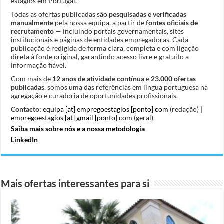
estágios em Portugal.
Todas as ofertas publicadas são
pesquisadas e verificadas
manualmente
pela nossa equipa, a partir de
fontes oficiais de
recrutamento
— incluindo portais governamentais, sites
institucionais e páginas de entidades empregadoras. Cada
publicação é redigida de forma clara, completa e com ligação
direta à fonte original, garantindo acesso livre e gratuito a
informação fiável.
Com mais de
12 anos de atividade contínua
e
23.000 ofertas
publicadas
, somos uma das referências em língua portuguesa na
agregação e curadoria de oportunidades profissionais.
Contacto:
equipa [at] empregoestagios [ponto] com
(redação) |
empregoestagios [at] gmail [ponto] com
(geral)
Saiba mais sobre nós e a nossa metodologia
LinkedIn
Mais ofertas interessantes para si