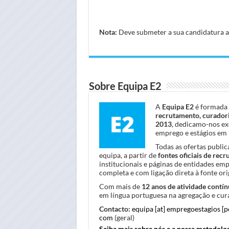
Nota:
Deve submeter a sua candidatura atr
Sobre Equipa E2
A
Equipa E2
é formada 
recrutamento, curadori
2013
, dedicamo-nos ex
emprego e estágios em 
Todas as ofertas publi
equipa, a partir de
fontes oficiais de rec
institucionais e páginas de entidades em
completa e com ligação direta à fonte orig
Com mais de
12 anos de atividade contín
em língua portuguesa na agregação e cura
Contacto:
equipa [at] empregoestagios [
com
(geral)
Saiba mais sobre nós e a nossa metodolo