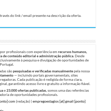
avés do link / email presente na descrição da oferta.
por profissionais com experiência em
recursos humanos,
a de conteúdo editorial e administração pública
. Desde
clusivamente à pesquisa e divulgação de oportunidades de
Portugal.
cadas são
pesquisadas e verificadas manualmente
pela nossa
rutamento
— incluindo portais governamentais, sites
pregadoras. Cada publicação é redigida de forma clara,
inal, garantindo acesso livre e gratuito a informação fiável.
ua
e
23.000 ofertas publicadas
, somos uma das referências
doria de oportunidades profissionais.
ponto] com
(redação) |
empregoestagios [at] gmail [ponto]
gia