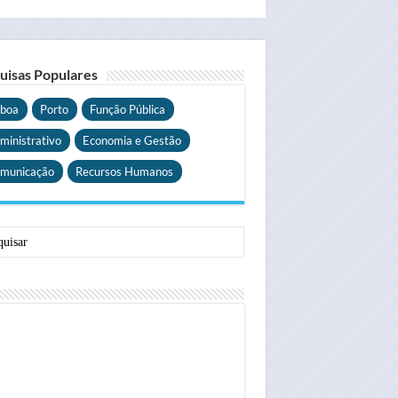
uisas Populares
sboa
Porto
Função Pública
ministrativo
Economia e Gestão
municação
Recursos Humanos