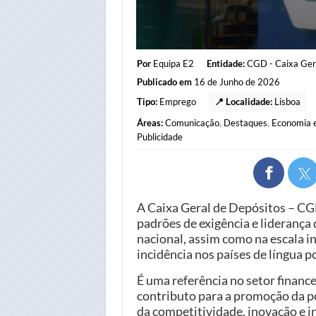
Por
Equipa E2
Entidade:
CGD - Caixa Ger
Publicado em
16 de Junho de 2026
Tipo:
Emprego
📍 Localidade:
Lisboa
Áreas:
Comunicação
,
Destaques
,
Economia 
Publicidade
A Caixa Geral de Depósitos – CG
padrões de exigência e liderança 
nacional, assim como na escala i
incidência nos países de língua 
É uma referência no setor financ
contributo para a promoção da p
da competitividade, inovação e i