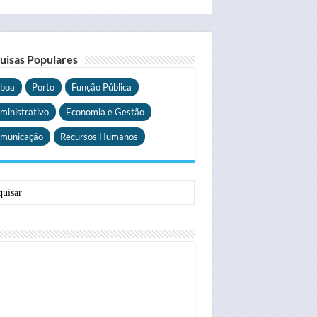
uisas Populares
sboa
Porto
Função Pública
ministrativo
Economia e Gestão
municação
Recursos Humanos