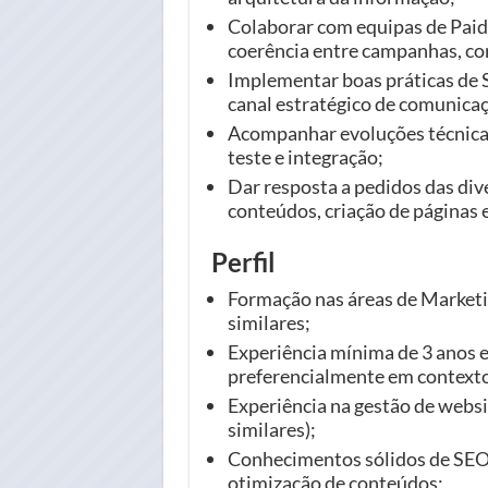
Colaborar com equipas de Pai
coerência entre campanhas, con
Implementar boas práticas de 
canal estratégico de comunicaç
Acompanhar evoluções técnicas
teste e integração;
Dar resposta a pedidos das dive
conteúdos, criação de páginas e
Perfil
Formação nas áreas de Marketi
similares;
Experiência mínima de 3 anos e
preferencialmente em contexto
Experiência na gestão de webs
similares);
Conhecimentos sólidos de SEO,
otimização de conteúdos;