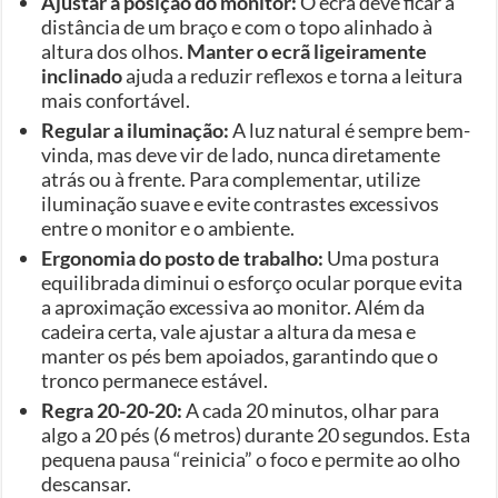
Ajustar a posição do monitor:
O ecrã deve ficar à
distância de um braço e com o topo alinhado à
altura dos olhos.
Manter o ecrã ligeiramente
inclinado
ajuda a reduzir reflexos e torna a leitura
mais confortável.
Regular a iluminação:
A luz natural é sempre bem-
vinda, mas deve vir de lado, nunca diretamente
atrás ou à frente. Para complementar, utilize
iluminação suave e evite contrastes excessivos
entre o monitor e o ambiente.
Ergonomia do posto de trabalho:
Uma postura
equilibrada diminui o esforço ocular porque evita
a aproximação excessiva ao monitor. Além da
cadeira certa, vale ajustar a altura da mesa e
manter os pés bem apoiados, garantindo que o
tronco permanece estável.
Regra 20-20-20:
A cada 20 minutos, olhar para
algo a 20 pés (6 metros) durante 20 segundos. Esta
pequena pausa “reinicia” o foco e permite ao olho
descansar.