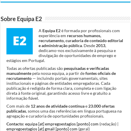
Sobre Equipa E2
A
Equipa E2
é formada por profissionais com
experiência em
recursos humanos,
recrutamento, curadoria de conteúdo editorial
e administração pública
. Desde
2013
,
dedicamo-nos exclusivamente à pesquisa e
divulgação de oportunidades de emprego e
estágios em Portugal.
Todas as ofertas publicadas são
pesquisadas e verificadas
manualmente
pela nossa equipa, a partir de
fontes oficiais de
recrutamento
— incluindo portais governamentais, sites
institucionais e páginas de entidades empregadoras. Cada
publicação é redigida de forma clara, completa e com ligação
direta à fonte original, garantindo acesso livre e gratuito a
informação fiável.
Com mais de
12 anos de atividade contínua
e
23.000 ofertas
publicadas
, somos uma das referências em língua portuguesa na
agregação e curadoria de oportunidades profissionais.
Contacto:
equipa [at] empregoestagios [ponto] com
(redação) |
empregoestagios [at] gmail [ponto] com
(geral)