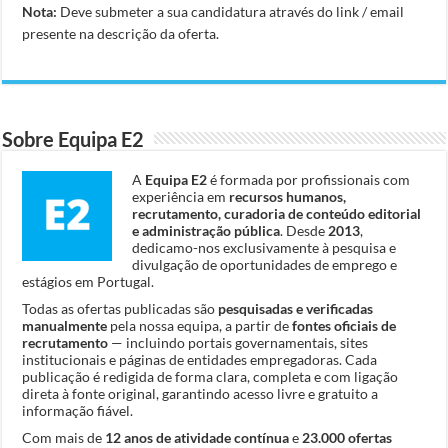
Nota:
Deve submeter a sua candidatura através do link / email
presente na descrição da oferta.
Sobre Equipa E2
A
Equipa E2
é formada por profissionais com
experiência em
recursos humanos,
recrutamento, curadoria de conteúdo editorial
e administração pública
. Desde
2013
,
dedicamo-nos exclusivamente à pesquisa e
divulgação de oportunidades de emprego e
estágios em Portugal.
Todas as ofertas publicadas são
pesquisadas e verificadas
manualmente
pela nossa equipa, a partir de
fontes oficiais de
recrutamento
— incluindo portais governamentais, sites
institucionais e páginas de entidades empregadoras. Cada
publicação é redigida de forma clara, completa e com ligação
direta à fonte original, garantindo acesso livre e gratuito a
informação fiável.
Com mais de
12 anos de atividade contínua
e
23.000 ofertas