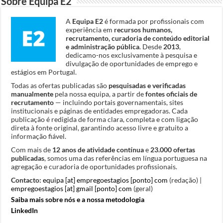
Sobre Equipa E2
A
Equipa E2
é formada por profissionais com
experiência em
recursos humanos,
recrutamento, curadoria de conteúdo editorial
e administração pública
. Desde
2013
,
dedicamo-nos exclusivamente à pesquisa e
divulgação de oportunidades de emprego e
estágios em Portugal.
Todas as ofertas publicadas são
pesquisadas e verificadas
manualmente
pela nossa equipa, a partir de
fontes oficiais de
recrutamento
— incluindo portais governamentais, sites
institucionais e páginas de entidades empregadoras. Cada
publicação é redigida de forma clara, completa e com ligação
direta à fonte original, garantindo acesso livre e gratuito a
informação fiável.
Com mais de
12 anos de atividade contínua
e
23.000 ofertas
publicadas
, somos uma das referências em língua portuguesa na
agregação e curadoria de oportunidades profissionais.
Contacto:
equipa [at] empregoestagios [ponto] com
(redação) |
empregoestagios [at] gmail [ponto] com
(geral)
Saiba mais sobre nós e a nossa metodologia
LinkedIn