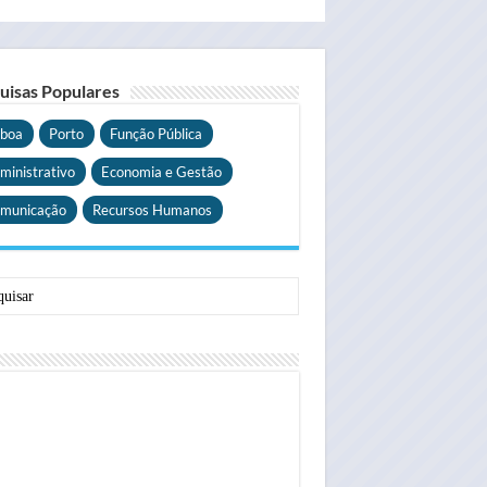
uisas Populares
sboa
Porto
Função Pública
ministrativo
Economia e Gestão
municação
Recursos Humanos