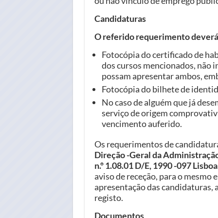
ou não vínculo de emprego públi
Candidaturas
O referido requerimento dever
Fotocópia do certificado de ha
dos cursos mencionados, não i
possam apresentar ambos, embo
Fotocópia do bilhete de identi
No caso de alguém que já dese
serviço de origem comprovativa
vencimento auferido.
Os requerimentos de candidatur
Direção -Geral da Administração 
n.º 1.08.01 D/E, 1990 -097 Lisboa
aviso de receção, para o mesmo e
apresentação das candidaturas, a
registo.
Documentos