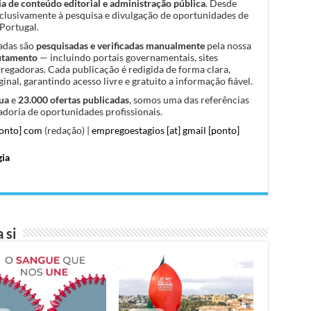
a de conteúdo editorial e administração pública
. Desde
clusivamente à pesquisa e divulgação de oportunidades de
Portugal.
cadas são
pesquisadas e verificadas manualmente
pela nossa
rutamento
— incluindo portais governamentais, sites
pregadoras. Cada publicação é redigida de forma clara,
inal, garantindo acesso livre e gratuito a informação fiável.
ua
e
23.000 ofertas publicadas
, somos uma das referências
doria de oportunidades profissionais.
ponto] com
(redação) |
empregoestagios [at] gmail [ponto]
gia
 si