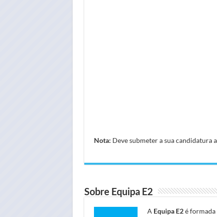
Nota:
Deve submeter a sua candidatura atr
Sobre Equipa E2
A
Equipa E2
é formada 