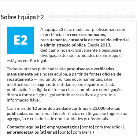
Sobre Equipa E2
A
Equipa E2
é formada por profissionais com
experiência em
recursos humanos,
recrutamento, curadoria de conteúdo editorial
e administração pública
. Desde
2013
,
dedicamo-nos exclusivamente à pesquisa e
divulgação de oportunidades de emprego e
estágios em Portugal.
Todas as ofertas publicadas são
pesquisadas e verificadas
manualmente
pela nossa equipa, a partir de
fontes oficiais de
recrutamento
— incluindo portais governamentais, sites
institucionais e páginas de entidades empregadoras. Cada
publicação é redigida de forma clara, completa e com ligação
direta à fonte original, garantindo acesso livre e gratuito a
informação fiável.
Com mais de
12 anos de atividade contínua
e
23.000 ofertas
publicadas
, somos uma das referências em língua portuguesa na
agregação e curadoria de oportunidades profissionais.
Contacto:
equipa [at] empregoestagios [ponto] com
(redação) |
empregoestagios [at] gmail [ponto] com
(geral)