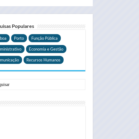
uisas Populares
sboa
Porto
Função Pública
ministrativo
Economia e Gestão
municação
Recursos Humanos