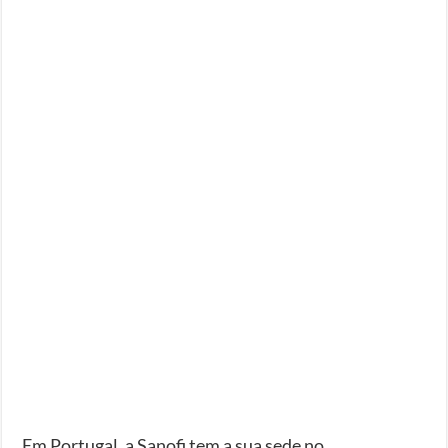
Em Portugal, a Sanofi tem a sua sede no