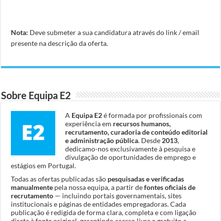
Nota:
Deve submeter a sua candidatura através do link / email
presente na descrição da oferta.
Sobre Equipa E2
A
Equipa E2
é formada por profissionais com
experiência em
recursos humanos,
recrutamento, curadoria de conteúdo editorial
e administração pública
. Desde
2013
,
dedicamo-nos exclusivamente à pesquisa e
divulgação de oportunidades de emprego e
estágios em Portugal.
Todas as ofertas publicadas são
pesquisadas e verificadas
manualmente
pela nossa equipa, a partir de
fontes oficiais de
recrutamento
— incluindo portais governamentais, sites
institucionais e páginas de entidades empregadoras. Cada
publicação é redigida de forma clara, completa e com ligação
direta à fonte original, garantindo acesso livre e gratuito a