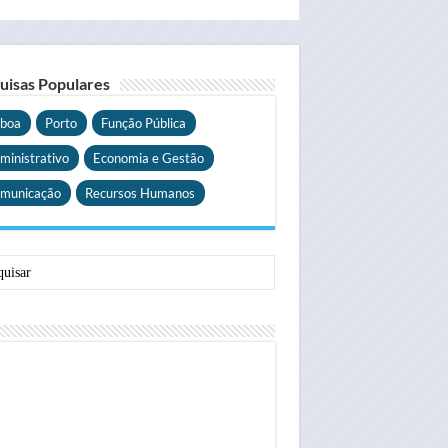
uisas Populares
sboa
Porto
Função Pública
ministrativo
Economia e Gestão
municação
Recursos Humanos