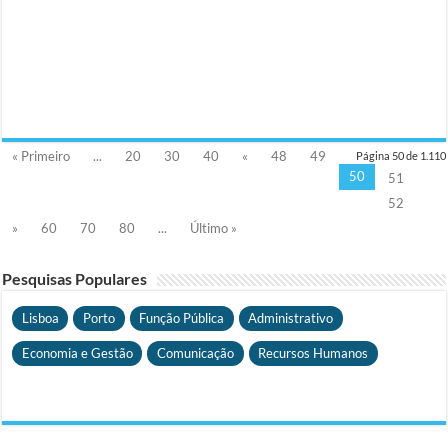
« Primeiro
...
20
30
40
«
48
49
Página 50 de 1.110
50
51
52
»
60
70
80
...
Último »
Pesquisas Populares
Lisboa
Porto
Função Pública
Administrativo
Economia e Gestão
Comunicação
Recursos Humanos