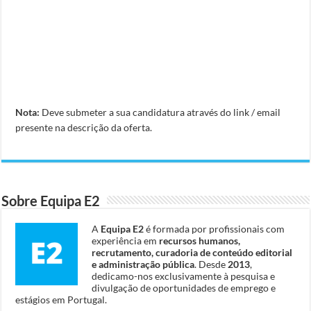
Nota:
Deve submeter a sua candidatura através do link / email
presente na descrição da oferta.
Sobre Equipa E2
A
Equipa E2
é formada por profissionais com
experiência em
recursos humanos,
recrutamento, curadoria de conteúdo editorial
e administração pública
. Desde
2013
,
dedicamo-nos exclusivamente à pesquisa e
divulgação de oportunidades de emprego e
estágios em Portugal.