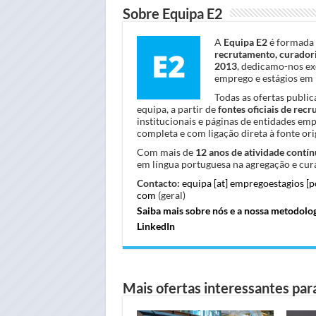
Sobre Equipa E2
A
Equipa E2
é formada 
recrutamento, curadori
2013
, dedicamo-nos ex
emprego e estágios em 
Todas as ofertas publi
equipa, a partir de
fontes oficiais de rec
institucionais e páginas de entidades em
completa e com ligação direta à fonte orig
Com mais de
12 anos de atividade contín
em língua portuguesa na agregação e cura
Contacto:
equipa [at] empregoestagios [
com
(geral)
Saiba mais sobre nós e a nossa metodolo
LinkedIn
Mais ofertas interessantes para