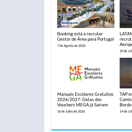
Booking está a recrutar
LATAM
Gestor de Área para Portugal
recrut
Aerop
7 de Agosto de 2026
29 de Ju
Manuais Escolares Gratuitos
TAP es
2026/2027: Datas dos
Comiss
Vouchers MEGA já Saíram
Bordo 
16 de Julho de 2026
14 de Ju