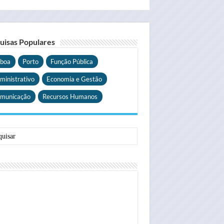
uisas Populares
sboa
Porto
Função Pública
ministrativo
Economia e Gestão
municação
Recursos Humanos