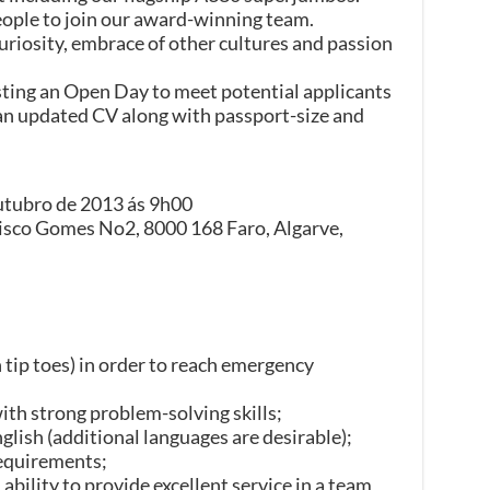
eople to join our award-winning team.
uriosity, embrace of other cultures and passion
ting an Open Day to meet potential applicants
 an updated CV along with passport-size and
utubro de 2013 ás 9h00
cisco Gomes No2, 8000 168 Faro, Algarve,
 tip toes) in order to reach emergency
ith strong problem-solving skills;
glish (additional languages are desirable);
requirements;
 ability to provide excellent service in a team