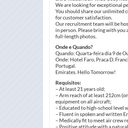
We are looking for exceptional p
You should share our unlimited c
for customer satisfaction.
Our recruitment team will be hos
in person. Please bring with you
full-length photos.
Onde e Quando?
Quando: Quarta-feira dia 9 de O
Onde: Hotel Faro, Praca D. Fran
Portugal.
Emirates. Hello Tomorrow!
Requisitos:
– At least 21 years old;
– Arm reach of at least 212cm (on
equipment on all aircraft;
– Educated to high-school level w
– Fluent in spoken and written En
– Medically fit to meet air crew 
– Positive attitude with a natural