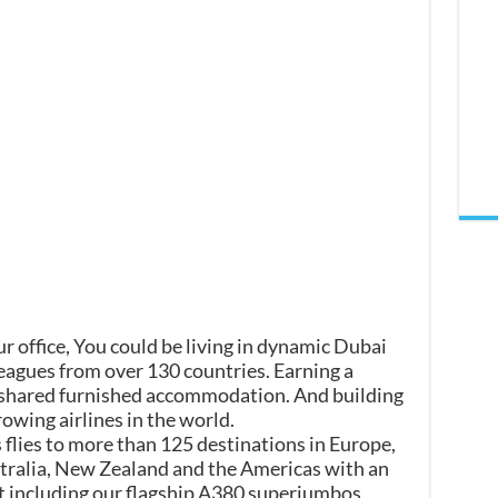
 office, You could be living in dynamic Dubai
leagues from over 130 countries. Earning a
h shared furnished accommodation. And building
rowing airlines in the world.
 flies to more than 125 destinations in Europe,
ustralia, New Zealand and the Americas with an
t including our flagship A380 superjumbos.