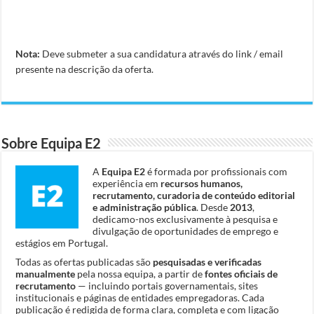
Nota:
Deve submeter a sua candidatura através do link / email
presente na descrição da oferta.
Sobre Equipa E2
A
Equipa E2
é formada por profissionais com
experiência em
recursos humanos,
recrutamento, curadoria de conteúdo editorial
e administração pública
. Desde
2013
,
dedicamo-nos exclusivamente à pesquisa e
divulgação de oportunidades de emprego e
estágios em Portugal.
Todas as ofertas publicadas são
pesquisadas e verificadas
manualmente
pela nossa equipa, a partir de
fontes oficiais de
recrutamento
— incluindo portais governamentais, sites
institucionais e páginas de entidades empregadoras. Cada
publicação é redigida de forma clara, completa e com ligação