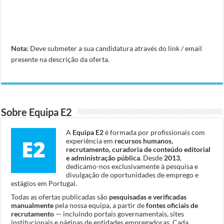
Nota:
Deve submeter a sua candidatura através do link / email
presente na descrição da oferta.
Sobre Equipa E2
A
Equipa E2
é formada por profissionais com
experiência em
recursos humanos,
recrutamento, curadoria de conteúdo editorial
e administração pública
. Desde
2013
,
dedicamo-nos exclusivamente à pesquisa e
divulgação de oportunidades de emprego e
estágios em Portugal.
Todas as ofertas publicadas são
pesquisadas e verificadas
manualmente
pela nossa equipa, a partir de
fontes oficiais de
recrutamento
— incluindo portais governamentais, sites
institucionais e páginas de entidades empregadoras. Cada