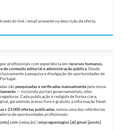
avés do link / email presente na descrição da oferta.
por profissionais com experiência em
recursos humanos,
a de conteúdo editorial e administração pública
. Desde
clusivamente à pesquisa e divulgação de oportunidades de
Portugal.
cadas são
pesquisadas e verificadas manualmente
pela nossa
rutamento
— incluindo portais governamentais, sites
pregadoras. Cada publicação é redigida de forma clara,
inal, garantindo acesso livre e gratuito a informação fiável.
ua
e
23.000 ofertas publicadas
, somos uma das referências
doria de oportunidades profissionais.
ponto] com
(redação) |
empregoestagios [at] gmail [ponto]