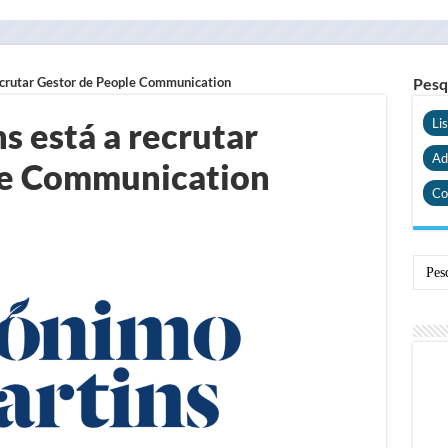
ecrutar Gestor de People Communication
Pesq
s está a recrutar
Li
Ad
le Communication
Co