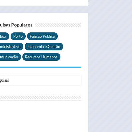
uisas Populares
sboa
Porto
Função Pública
ministrativo
Economia e Gestão
municação
Recursos Humanos