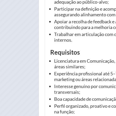
adequação ao público-alvo;
Participar na definição e aco
assegurando alinhamento com o
Apoiar a recolha de feedback 
contribuindo para a melhoria co
Trabalhar em articulação com d
internos.
Requisitos
Licenciatura em Comunicação,
áreas similares;
Experiência profissional até 5
marketing ou áreas relacionada
Interesse genuíno por comunica
transversais;
Boa capacidade de comunicação 
Perfil organizado, proativo e c
na função;