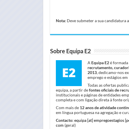
Nota:
Deve submeter a sua candidatura atr
Sobre Equipa E2
A
Equipa E2
é formada 
recrutamento, curadori
2013
, dedicamo-nos ex
emprego e estágios em 
Todas as ofertas publi
equipa, a partir de
fontes oficiais de rec
institucionais e páginas de entidades em
completa e com ligação direta à fonte orig
Com mais de
12 anos de atividade contín
em língua portuguesa na agregação e cura
Contacto:
equipa [at] empregoestagios [
com
(geral)