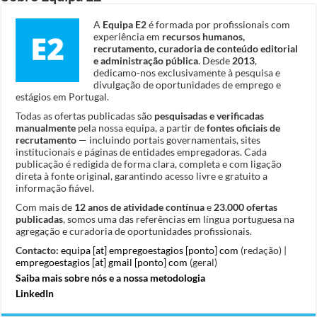
A
Equipa E2
é formada por profissionais com
experiência em
recursos humanos,
recrutamento, curadoria de conteúdo editorial
e administração pública
. Desde
2013
,
dedicamo-nos exclusivamente à pesquisa e
divulgação de oportunidades de emprego e
estágios em Portugal.
Todas as ofertas publicadas são
pesquisadas e verificadas
manualmente
pela nossa equipa, a partir de
fontes oficiais de
recrutamento
— incluindo portais governamentais, sites
institucionais e páginas de entidades empregadoras. Cada
publicação é redigida de forma clara, completa e com ligação
direta à fonte original, garantindo acesso livre e gratuito a
informação fiável.
Com mais de
12 anos de atividade contínua
e
23.000 ofertas
publicadas
, somos uma das referências em língua portuguesa na
agregação e curadoria de oportunidades profissionais.
Contacto:
equipa [at] empregoestagios [ponto] com
(redação) |
empregoestagios [at] gmail [ponto] com
(geral)
Saiba mais sobre nós e a nossa metodologia
LinkedIn