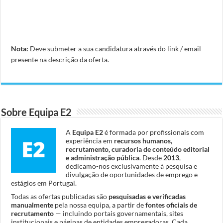
Nota:
Deve submeter a sua candidatura através do link / email
presente na descrição da oferta.
Sobre Equipa E2
A
Equipa E2
é formada por profissionais com
experiência em
recursos humanos,
recrutamento, curadoria de conteúdo editorial
e administração pública
. Desde
2013
,
dedicamo-nos exclusivamente à pesquisa e
divulgação de oportunidades de emprego e
estágios em Portugal.
Todas as ofertas publicadas são
pesquisadas e verificadas
manualmente
pela nossa equipa, a partir de
fontes oficiais de
recrutamento
— incluindo portais governamentais, sites
institucionais e páginas de entidades empregadoras. Cada