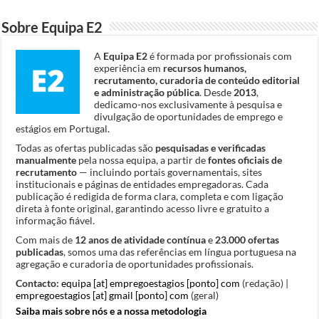
Sobre Equipa E2
A
Equipa E2
é formada por profissionais com
experiência em
recursos humanos,
recrutamento, curadoria de conteúdo editorial
e administração pública
. Desde
2013
,
dedicamo-nos exclusivamente à pesquisa e
divulgação de oportunidades de emprego e
estágios em Portugal.
Todas as ofertas publicadas são
pesquisadas e verificadas
manualmente
pela nossa equipa, a partir de
fontes oficiais de
recrutamento
— incluindo portais governamentais, sites
institucionais e páginas de entidades empregadoras. Cada
publicação é redigida de forma clara, completa e com ligação
direta à fonte original, garantindo acesso livre e gratuito a
informação fiável.
Com mais de
12 anos de atividade contínua
e
23.000 ofertas
publicadas
, somos uma das referências em língua portuguesa na
agregação e curadoria de oportunidades profissionais.
Contacto:
equipa [at] empregoestagios [ponto] com
(redação) |
empregoestagios [at] gmail [ponto] com
(geral)
Saiba mais sobre nós e a nossa metodologia