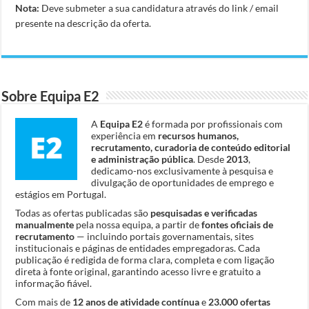
Nota:
Deve submeter a sua candidatura através do link / email
presente na descrição da oferta.
Sobre Equipa E2
A
Equipa E2
é formada por profissionais com
experiência em
recursos humanos,
recrutamento, curadoria de conteúdo editorial
e administração pública
. Desde
2013
,
dedicamo-nos exclusivamente à pesquisa e
divulgação de oportunidades de emprego e
estágios em Portugal.
Todas as ofertas publicadas são
pesquisadas e verificadas
manualmente
pela nossa equipa, a partir de
fontes oficiais de
recrutamento
— incluindo portais governamentais, sites
institucionais e páginas de entidades empregadoras. Cada
publicação é redigida de forma clara, completa e com ligação
direta à fonte original, garantindo acesso livre e gratuito a
informação fiável.
Com mais de
12 anos de atividade contínua
e
23.000 ofertas