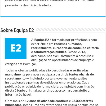
presente na descrição da oferta.
Sobre Equipa E2
A
Equipa E2
é formada por profissionais com
experiência em
recursos humanos,
recrutamento, curadoria de conteúdo editorial
e administração pública
. Desde
2013
,
dedicamo-nos exclusivamente à pesquisa e
divulgação de oportunidades de emprego e
estágios em Portugal.
Todas as ofertas publicadas são
pesquisadas e verificadas
manualmente
pela nossa equipa, a partir de
fontes oficiais de
recrutamento
— incluindo portais governamentais, sites
institucionais e páginas de entidades empregadoras. Cada
publicação é redigida de forma clara, completa e com ligação
direta à fonte original, garantindo acesso livre e gratuito a
informação fiável.
Com mais de
12 anos de atividade contínua
e
23.000 ofertas
publicadas
, somos uma das referências em língua portuguesa na