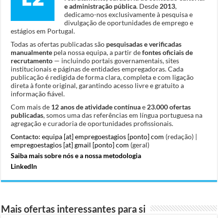
e administração pública
. Desde
2013
,
dedicamo-nos exclusivamente à pesquisa e
divulgação de oportunidades de emprego e
estágios em Portugal.
Todas as ofertas publicadas são
pesquisadas e verificadas
manualmente
pela nossa equipa, a partir de
fontes oficiais de
recrutamento
— incluindo portais governamentais, sites
institucionais e páginas de entidades empregadoras. Cada
publicação é redigida de forma clara, completa e com ligação
direta à fonte original, garantindo acesso livre e gratuito a
informação fiável.
Com mais de
12 anos de atividade contínua
e
23.000 ofertas
publicadas
, somos uma das referências em língua portuguesa na
agregação e curadoria de oportunidades profissionais.
Contacto:
equipa [at] empregoestagios [ponto] com
(redação) |
empregoestagios [at] gmail [ponto] com
(geral)
Saiba mais sobre nós e a nossa metodologia
LinkedIn
Mais ofertas interessantes para si