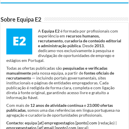
Sobre Equipa E2
A
Equipa E2
é formada por profissionais com
experiência em
recursos humanos,
recrutamento, curadoria de conteúdo editorial
e administração pública
. Desde
2013
,
dedicamo-nos exclusivamente à pesquisa e
divulgação de oportunidades de emprego e
estágios em Portugal.
Todas as ofertas publicadas são
pesquisadas e verificadas
manualmente
pela nossa equipa, a partir de
fontes oficiais de
recrutamento
— incluindo portais governamentais, sites
institucionais e páginas de entidades empregadoras. Cada
publicação é redigida de forma clara, completa e com ligação
direta à fonte original, garantindo acesso livre e gratuito a
informação fiável.
Com mais de
12 anos de atividade contínua
e
23.000 ofertas
publicadas
, somos uma das referências em língua portuguesa na
agregação e curadoria de oportunidades profissionais.
Contacto:
equipa [at] empregoestagios [ponto] com
(redação) |
empregoestagios [at] gmail [ponto] com
(geral)