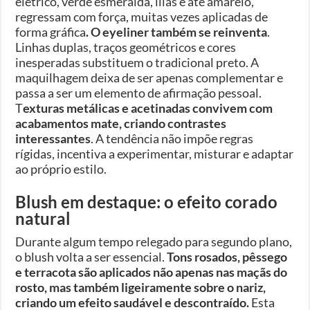
elétrico, verde esmeralda, lilás e até amarelo,
regressam com força, muitas vezes aplicadas de
forma gráfica
. O eyeliner também se reinventa
.
Linhas duplas, traços geométricos e cores
inesperadas substituem o tradicional preto. A
maquilhagem deixa de ser apenas complementar e
passa a ser um elemento de afirmação pessoal.
T
exturas metálicas e acetinadas convivem com
acabamentos mate, criando contrastes
interessantes
. A tendência não impõe regras
rígidas, incentiva a experimentar, misturar e adaptar
ao próprio estilo.
Blush em destaque: o efeito corado
natural
Durante algum tempo relegado para segundo plano,
o blush volta a ser essencial.
Tons rosados, pêssego
e terracota são aplicados não apenas nas maçãs do
rosto, mas também ligeiramente sobre o nariz,
criando um efeito saudável e descontraído.
Esta