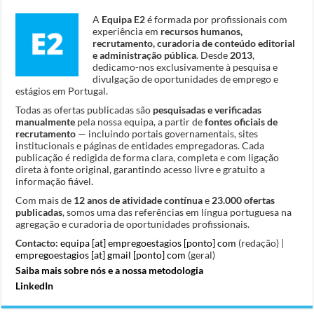
A
Equipa E2
é formada por profissionais com
experiência em
recursos humanos,
recrutamento, curadoria de conteúdo editorial
e administração pública
. Desde
2013
,
dedicamo-nos exclusivamente à pesquisa e
divulgação de oportunidades de emprego e
estágios em Portugal.
Todas as ofertas publicadas são
pesquisadas e verificadas
manualmente
pela nossa equipa, a partir de
fontes oficiais de
recrutamento
— incluindo portais governamentais, sites
institucionais e páginas de entidades empregadoras. Cada
publicação é redigida de forma clara, completa e com ligação
direta à fonte original, garantindo acesso livre e gratuito a
informação fiável.
Com mais de
12 anos de atividade contínua
e
23.000 ofertas
publicadas
, somos uma das referências em língua portuguesa na
agregação e curadoria de oportunidades profissionais.
Contacto:
equipa [at] empregoestagios [ponto] com
(redação) |
empregoestagios [at] gmail [ponto] com
(geral)
Saiba mais sobre nós e a nossa metodologia
LinkedIn