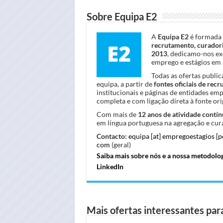
Sobre Equipa E2
A
Equipa E2
é formada 
recrutamento, curadori
2013
, dedicamo-nos ex
emprego e estágios em 
Todas as ofertas publi
equipa, a partir de
fontes oficiais de rec
institucionais e páginas de entidades em
completa e com ligação direta à fonte orig
Com mais de
12 anos de atividade contín
em língua portuguesa na agregação e cura
Contacto:
equipa [at] empregoestagios [
com
(geral)
Saiba mais sobre nós e a nossa metodolo
LinkedIn
Mais ofertas interessantes para