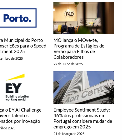
a Municipal do Porto
MO lança o MOve-te,
inscrições para o Speed
Programa de Estágios de
itment 2025
Verão para Filhos de
Colaboradores
etembro de 2025
22 de Julho de 2025
ça o EY AI Challenge
Employee Sentiment Study:
ovens talentos
46% dos profissionais em
onados por inovação
Portugal considera mudar de
emprego em 2025
ril de 2025
21 de Março de 2025