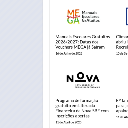
Manuais Escolares Gratuitos
Câmar
2026/2027: Datas dos
abriu 
Vouchers MEGA já Saíram
Recru
16 de Julho de 2026
10 de S
Programa de formação
EY lan
gratuito em Literacia
para j
Financeira da Nova SBE com
apaix
inscrições abertas
11 de Ab
11 de Abril de 2025