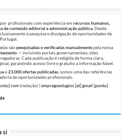
por profissionais com experiência em
recursos humanos,
a de conteúdo editorial e administração pública
. Desde
clusivamente à pesquisa e divulgação de oportunidades de
Portugal.
cadas são
pesquisadas e verificadas manualmente
pela nossa
rutamento
— incluindo portais governamentais, sites
pregadoras. Cada publicação é redigida de forma clara,
inal, garantindo acesso livre e gratuito a informação fiável.
ua
e
23.000 ofertas publicadas
, somos uma das referências
doria de oportunidades profissionais.
ponto] com
(redação) |
empregoestagios [at] gmail [ponto]
gia
 si