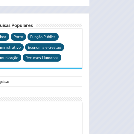
uisas Populares
sboa
Porto
Função Pública
ministrativo
Economia e Gestão
municação
Recursos Humanos