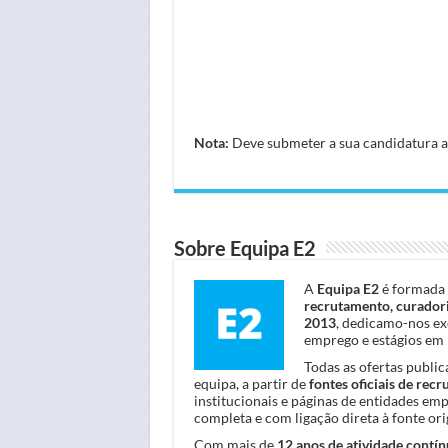
Nota:
Deve submeter a sua candidatura atr
Sobre Equipa E2
A
Equipa E2
é formada 
recrutamento, curadori
2013
, dedicamo-nos ex
emprego e estágios em 
Todas as ofertas publi
equipa, a partir de
fontes oficiais de rec
institucionais e páginas de entidades em
completa e com ligação direta à fonte orig
Com mais de
12 anos de atividade contín