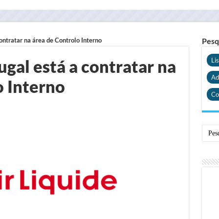
contratar na área de Controlo Interno
Pesq
ugal está a contratar na
Li
Ad
o Interno
Co