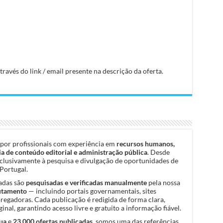
avés do link / email presente na descrição da oferta.
por profissionais com experiência em
recursos humanos,
a de conteúdo editorial e administração pública
. Desde
clusivamente à pesquisa e divulgação de oportunidades de
Portugal.
cadas são
pesquisadas e verificadas manualmente
pela nossa
rutamento
— incluindo portais governamentais, sites
pregadoras. Cada publicação é redigida de forma clara,
inal, garantindo acesso livre e gratuito a informação fiável.
ua
e
23.000 ofertas publicadas
, somos uma das referências