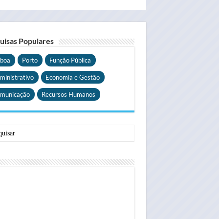
uisas Populares
sboa
Porto
Função Pública
ministrativo
Economia e Gestão
municação
Recursos Humanos