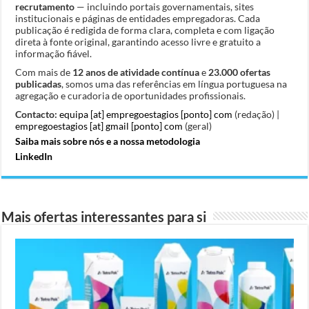
recrutamento
— incluindo portais governamentais, sites
institucionais e páginas de entidades empregadoras. Cada
publicação é redigida de forma clara, completa e com ligação
direta à fonte original, garantindo acesso livre e gratuito a
informação fiável.
Com mais de
12 anos de atividade contínua
e
23.000 ofertas
publicadas
, somos uma das referências em língua portuguesa na
agregação e curadoria de oportunidades profissionais.
Contacto:
equipa [at] empregoestagios [ponto] com
(redação) |
empregoestagios [at] gmail [ponto] com
(geral)
Saiba mais sobre nós e a nossa metodologia
LinkedIn
Mais ofertas interessantes para si