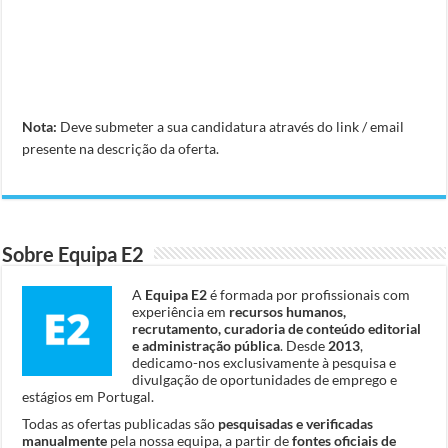
Nota:
Deve submeter a sua candidatura através do link / email
presente na descrição da oferta.
Sobre Equipa E2
A
Equipa E2
é formada por profissionais com
experiência em
recursos humanos,
recrutamento, curadoria de conteúdo editorial
e administração pública
. Desde
2013
,
dedicamo-nos exclusivamente à pesquisa e
divulgação de oportunidades de emprego e
estágios em Portugal.
Todas as ofertas publicadas são
pesquisadas e verificadas
manualmente
pela nossa equipa, a partir de
fontes oficiais de