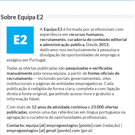
Sobre Equipa E2
A
Equipa E2
é formada por profissionais com
experiência em
recursos humanos,
recrutamento, curadoria de conteúdo editorial
e administração pública
. Desde
2013
,
dedicamo-nos exclusivamente à pesquisa e
divulgação de oportunidades de emprego e
estágios em Portugal.
Todas as ofertas publicadas são
pesquisadas e verificadas
manualmente
pela nossa equipa, a partir de
fontes oficiais de
recrutamento
— incluindo portais governamentais, sites
institucionais e páginas de entidades empregadoras. Cada
publicação é redigida de forma clara, completa e com ligação
direta à fonte original, garantindo acesso livre e gratuito a
informação fiável.
Com mais de
12 anos de atividade contínua
e
23.000 ofertas
publicadas
, somos uma das referências em língua portuguesa na
agregação e curadoria de oportunidades profissionais.
Contacto:
equipa [at] empregoestagios [ponto] com
(redação) |
empregoestagios [at] gmail [ponto] com
(geral)