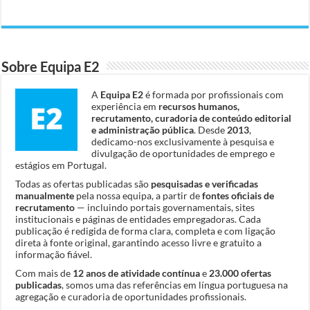
Sobre Equipa E2
A
Equipa E2
é formada por profissionais com
experiência em
recursos humanos,
recrutamento, curadoria de conteúdo editorial
e administração pública
. Desde
2013
,
dedicamo-nos exclusivamente à pesquisa e
divulgação de oportunidades de emprego e
estágios em Portugal.
Todas as ofertas publicadas são
pesquisadas e verificadas
manualmente
pela nossa equipa, a partir de
fontes oficiais de
recrutamento
— incluindo portais governamentais, sites
institucionais e páginas de entidades empregadoras. Cada
publicação é redigida de forma clara, completa e com ligação
direta à fonte original, garantindo acesso livre e gratuito a
informação fiável.
Com mais de
12 anos de atividade contínua
e
23.000 ofertas
publicadas
, somos uma das referências em língua portuguesa na
agregação e curadoria de oportunidades profissionais.