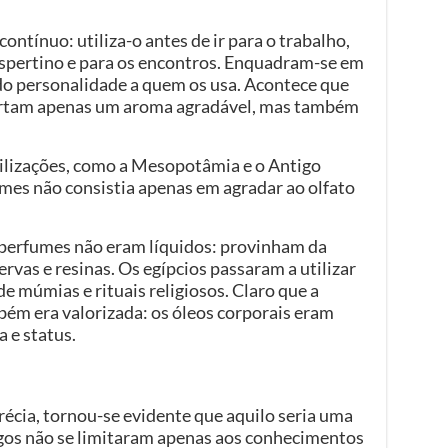
ontínuo: utiliza-o antes de ir para o trabalho,
espertino e para os encontros. Enquadram-se em
do personalidade a quem os usa. Acontece que
ortam apenas um aroma agradável, mas também
ivilizações, como a Mesopotâmia e o Antigo
umes não consistia apenas em agradar ao olfato
s perfumes não eram líquidos: provinham da
rvas e resinas. Os egípcios passaram a utilizar
 múmias e rituais religiosos. Claro que a
mbém era valorizada: os óleos corporais eram
 e status.
écia, tornou-se evidente que aquilo seria uma
egos não se limitaram apenas aos conhecimentos