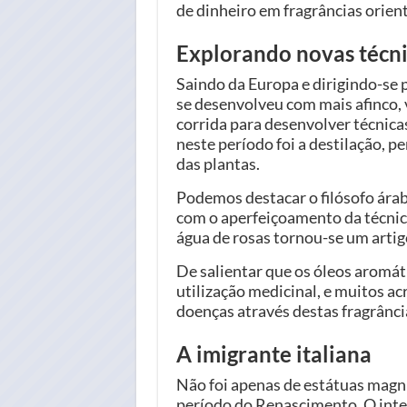
de dinheiro em fragrâncias orienta
Explorando novas técni
Saindo da Europa e dirigindo-se 
se desenvolveu com mais afinco, 
corrida para desenvolver técnica
neste período foi a destilação, 
das plantas.
Podemos destacar o filósofo árab
com o aperfeiçoamento da técnica
água de rosas tornou-se um arti
De salientar que os óleos aromá
utilização medicinal, e muitos a
doenças através destas fragrânci
A imigrante italiana
Não foi apenas de estátuas magní
período do Renascimento. O inter