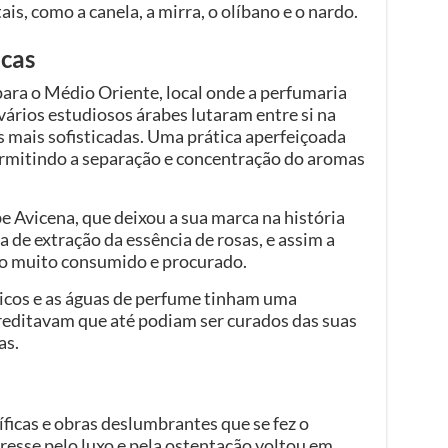
is, como a canela, a mirra, o olíbano e o nardo.
cas
para o Médio Oriente, local onde a perfumaria
vários estudiosos árabes lutaram entre si na
s mais sofisticadas. Uma prática aperfeiçoada
permitindo a separação e concentração do aromas
e Avicena, que deixou a sua marca na história
 de extração da essência de rosas, e assim a
go muito consumido e procurado.
ticos e as águas de perfume tinham uma
creditavam que até podiam ser curados das suas
as.
ficas e obras deslumbrantes que se fez o
esse pelo luxo e pela ostentação voltou em