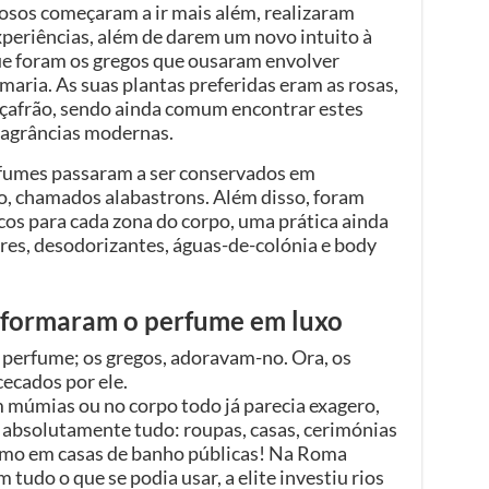
osos começaram a ir mais além, realizaram
experiências, além de darem um novo intuito à
que foram os gregos que ousaram envolver
maria. As suas plantas preferidas eram as rosas,
e açafrão, sendo ainda comum encontrar estes
ragrâncias modernas.
rfumes passaram a ser conservados em
o, chamados alabastrons. Além disso, foram
os para cada zona do corpo, uma prática ainda
ares, desodorizantes, águas-de-colónia e body
formaram o perfume em luxo
 perfume; os gregos, adoravam-no. Ora, os
cados por ele.
em múmias ou no corpo todo já parecia exagero,
 absolutamente tudo: roupas, casas, cerimónias
smo em casas de banho públicas! Na Roma
 tudo o que se podia usar, a elite investiu rios