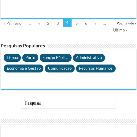
4
« Primeiro
...
«
2
3
5
6
»
...
Página 4 de 7
Último »
Pesquisas Populares
Lisboa
Porto
Função Pública
Administrativo
Economia e Gestão
Comunicação
Recursos Humanos