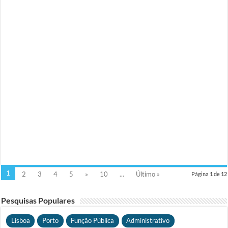
1
2
3
4
5
»
10
...
Último »
Página 1 de 12
Pesquisas Populares
Lisboa
Porto
Função Pública
Administrativo