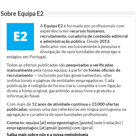
Sobre Equipa E2
A
Equipa E2
é formada por profissionais com
experiência em
recursos humanos,
recrutamento, curadoria de conteúdo editorial
e administração pública
. Desde
2013
,
dedicamo-nos exclusivamente à pesquisa e
divulgação de oportunidades de emprego e
estágios em Portugal.
Todas as ofertas publicadas são
pesquisadas e verificadas
manualmente
pela nossa equipa, a partir de
fontes oficiais de
recrutamento
— incluindo portais governamentais, sites
institucionais e páginas de entidades empregadoras. Cada
publicação é redigida de forma clara, completa e com ligação
direta à fonte original, garantindo acesso livre e gratuito a
informação fiável.
Com mais de
12 anos de atividade contínua
e
23.000 ofertas
publicadas
, somos uma das referências em língua portuguesa na
agregação e curadoria de oportunidades profissionais.
Contacto:
equipa [at] empregoestagios [ponto] com
(redação) |
empregoestagios [at] gmail [ponto] com
(geral)
Saiba mais sobre nós e a nossa metodologia