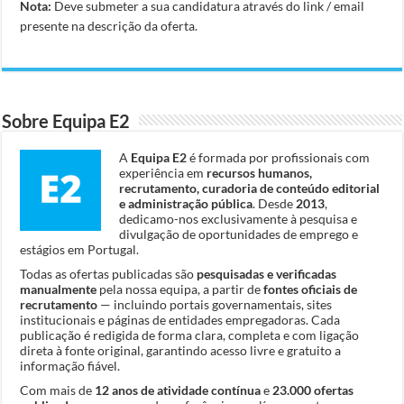
Nota:
Deve submeter a sua candidatura através do link / email
presente na descrição da oferta.
Sobre Equipa E2
A
Equipa E2
é formada por profissionais com
experiência em
recursos humanos,
recrutamento, curadoria de conteúdo editorial
e administração pública
. Desde
2013
,
dedicamo-nos exclusivamente à pesquisa e
divulgação de oportunidades de emprego e
estágios em Portugal.
Todas as ofertas publicadas são
pesquisadas e verificadas
manualmente
pela nossa equipa, a partir de
fontes oficiais de
recrutamento
— incluindo portais governamentais, sites
institucionais e páginas de entidades empregadoras. Cada
publicação é redigida de forma clara, completa e com ligação
direta à fonte original, garantindo acesso livre e gratuito a
informação fiável.
Com mais de
12 anos de atividade contínua
e
23.000 ofertas