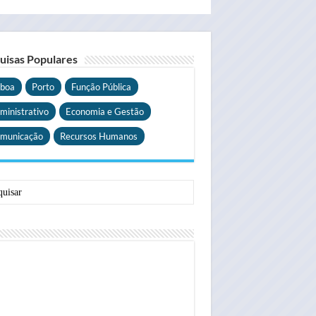
uisas Populares
sboa
Porto
Função Pública
ministrativo
Economia e Gestão
municação
Recursos Humanos