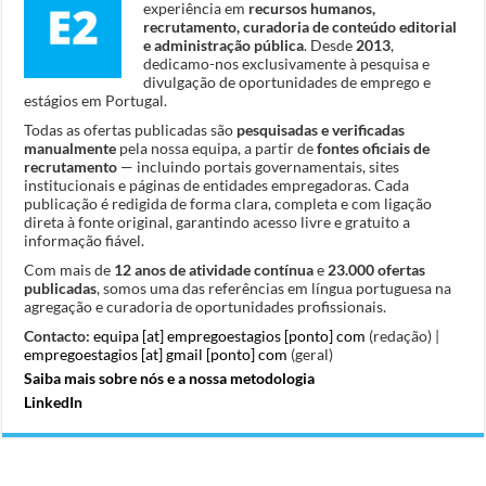
experiência em
recursos humanos,
recrutamento, curadoria de conteúdo editorial
e administração pública
. Desde
2013
,
dedicamo-nos exclusivamente à pesquisa e
divulgação de oportunidades de emprego e
estágios em Portugal.
Todas as ofertas publicadas são
pesquisadas e verificadas
manualmente
pela nossa equipa, a partir de
fontes oficiais de
recrutamento
— incluindo portais governamentais, sites
institucionais e páginas de entidades empregadoras. Cada
publicação é redigida de forma clara, completa e com ligação
direta à fonte original, garantindo acesso livre e gratuito a
informação fiável.
Com mais de
12 anos de atividade contínua
e
23.000 ofertas
publicadas
, somos uma das referências em língua portuguesa na
agregação e curadoria de oportunidades profissionais.
Contacto:
equipa [at] empregoestagios [ponto] com
(redação) |
empregoestagios [at] gmail [ponto] com
(geral)
Saiba mais sobre nós e a nossa metodologia
LinkedIn