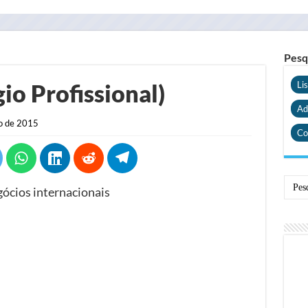
Pesq
io Profissional)
Li
Ad
o de 2015
Co
gócios internacionais