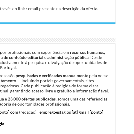
avés do link / email presente na descrição da oferta.
por profissionais com experiência em
recursos humanos,
a de conteúdo editorial e administração pública
. Desde
clusivamente à pesquisa e divulgação de oportunidades de
Portugal.
cadas são
pesquisadas e verificadas manualmente
pela nossa
rutamento
— incluindo portais governamentais, sites
pregadoras. Cada publicação é redigida de forma clara,
inal, garantindo acesso livre e gratuito a informação fiável.
ua
e
23.000 ofertas publicadas
, somos uma das referências
doria de oportunidades profissionais.
ponto] com
(redação) |
empregoestagios [at] gmail [ponto]
gia