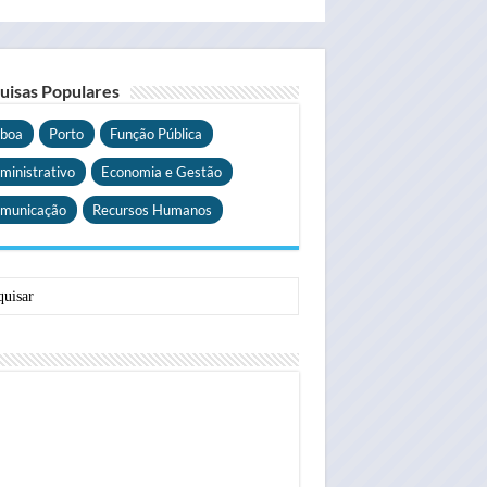
uisas Populares
sboa
Porto
Função Pública
ministrativo
Economia e Gestão
municação
Recursos Humanos