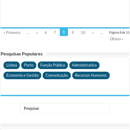
8
« Primeiro
...
«
6
7
9
10
»
...
Página 8 de 15
Último »
Pesquisas Populares
Lisboa
Porto
Função Pública
Administrativo
Economia e Gestão
Comunicação
Recursos Humanos